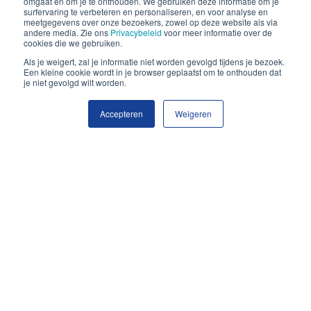
omgaat en om je te onthouden. We gebruiken deze informatie om je
surfervaring te verbeteren en personaliseren, en voor analyse en
meetgegevens over onze bezoekers, zowel op deze website als via
LEES MEER
andere media. Zie ons
Privacybeleid
voor meer informatie over de
cookies die we gebruiken.
Als je weigert, zal je informatie niet worden gevolgd tijdens je bezoek.
Een kleine cookie wordt in je browser geplaatst om te onthouden dat
je niet gevolgd wilt worden.
Accepteren
Weigeren
GOED INKOPEN UITGELICHT: SOCOCO
COFFEE