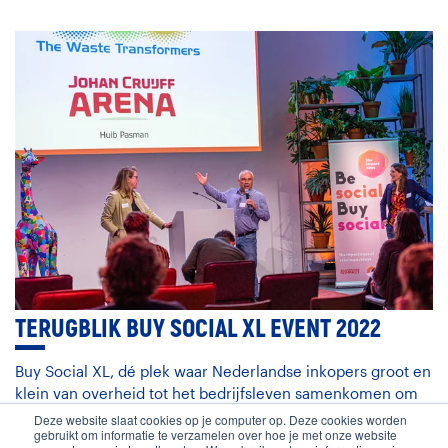
TERUGBLIK BUY SOCIAL XL EVENT 2022
Buy Social XL, dé plek waar Nederlandse inkopers groot en
klein van overheid tot het bedrijfsleven samenkomen om
geïnspireerd te worden en kennis te verkrijgen over de
Deze website slaat cookies op je computer op. Deze cookies worden
gebruikt om informatie te verzamelen over hoe je met onze website
aanwezige sociaal ondernemingen.