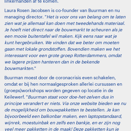
linkerhanden af te komen.
Laura Rosen Jacobsen is co-founder van Buurman en nu
managing director. ''
Het is voor ons van belang om te laten
zien wat je allemaal kan doen met tweedehands materiaal.
Je hoeft niet direct naar de bouwmarkt te scheuren als je
een mooie buitentafel wil maken. Kijk eens naar wat je
kunt hergebruiken. We vinden dat we beter om moeten
gaan met lokale grondstoffen. Bovendien maken we het
interessant voor een grote groep Rotterdammers, omdat
we lagere prijzen hanteren dan in de bekende
bouwmarkten.
''
Buurman moest door de coronacrisis even schakelen,
omdat er bij hen normaalgesproken allerlei cursussen en
(groeps)workshops worden gegeven op locatie in de
Keilewerf. ''
Buurman staat voor doe-het-zelven dus in
principe verandert er niets. Via onze website bieden we nu
de mogelijkheid om bouwpakketten te bestellen. Je kan
bijvoorbeeld een balkonbar maken, een laptopstandaard,
wijnrek, moestuinbak en zelfs een bankje, en er zijn nog
veel meer pakketten in de maak! Deze pakketten kun je