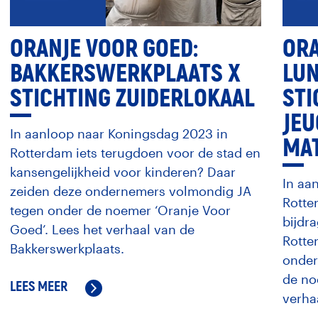
ORANJE VOOR GOED:
ORA
BAKKERSWERKPLAATS X
LU
STICHTING ZUIDERLOKAAL
STI
JEU
In aanloop naar Koningsdag 2023 in
MA
Rotterdam iets terugdoen voor de stad en
kansengelijkheid voor kinderen? Daar
In aa
zeiden deze ondernemers volmondig JA
Rotte
tegen onder de noemer ‘Oranje Voor
bijdr
Goed’. Lees het verhaal van de
Rotte
Bakkerswerkplaats.
onder
de no
LEES MEER
verha