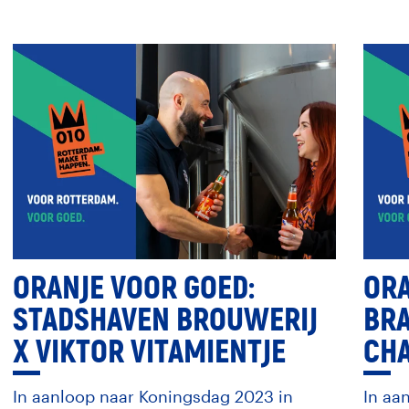
ORANJE VOOR GOED:
ORA
STADSHAVEN BROUWERIJ
BRA
X VIKTOR VITAMIENTJE
CHA
In aanloop naar Koningsdag 2023 in
In aa